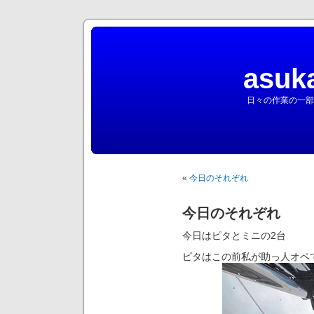
asuk
日々の作業の一部
«
今日のそれぞれ
今日のそれぞれ
今日はピタとミニの2台
ピタはこの前私が助っ人オペ