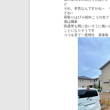
ど
それ、本気なんですかね～ 
どね～
荷取りは17ｍ程向こうの光
側は隣家
防護菅も間に合いそうに無い
ことになりそうです
ココを見て一度帰社 昼食取