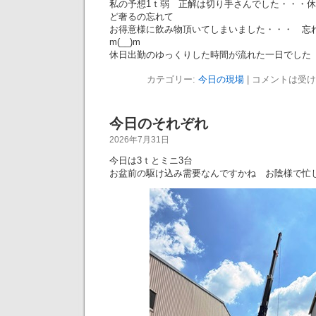
私の予想1ｔ弱 正解は切り手さんでした・・・
ど奢るの忘れて
お得意様に飲み物頂いてしまいました・・・ 
m(__)m
休日出勤のゆっくりした時間が流れた一日でし
カテゴリー:
今日の現場
|
コメントは受け
今日のそれぞれ
2026年7月31日
今日は3ｔとミニ3台
お盆前の駆け込み需要なんですかね お陰様で忙