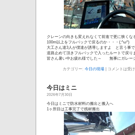
クレーンの向きも変えれなくて前進で更に狭くな
100m以上をフルバックで戻るのか・・・(;^ω^)
大工さん達3人が僕達が誘導しますよ と言う事
道路止めて頂きフルバックで入ったルートで戻り
皆さん暑い中お疲れ様でした～ 無事にガレージに
カテゴリー:
今日の現場
|
コメントは受け
今日はミニ
2026年7月30日
今日はミニで防水材料の搬出と搬入へ
1ヶ所目は工事完了で残材搬出