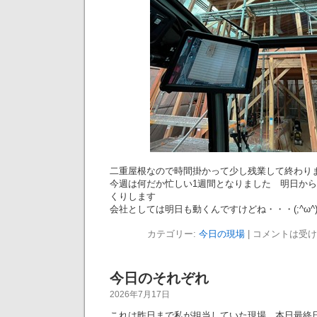
二重屋根なので時間掛かって少し残業して終わ
今週は何だか忙しい1週間となりました 明日から
くりします
会社としては明日も動くんですけどね・・・(;^ω
カテゴリー:
今日の現場
|
コメントは受け
今日のそれぞれ
2026年7月17日
これは昨日まで私が担当していた現場 本日最終