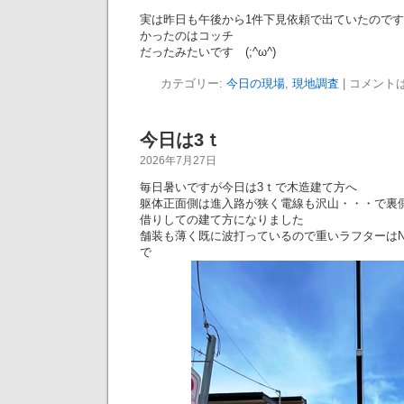
実は昨日も午後から1件下見依頼で出ていたので
かったのはコッチ
だったみたいです (;^ω^)
カテゴリー:
今日の現場
,
現地調査
|
コメント
今日は3ｔ
2026年7月27日
毎日暑いですが今日は3ｔで木造建て方へ
躯体正面側は進入路が狭く電線も沢山・・・で裏
借りしての建て方になりました
舗装も薄く既に波打っているので重いラフターはN
で