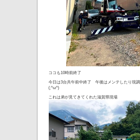
ココも10時前終了
今日は3台共午前中終了 午後はメンテしたり現
(;^ω^)
これは弟が見てきてくれた滋賀県現場