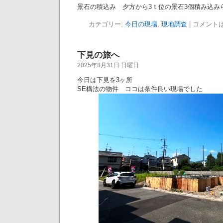
景石の積込み 夕方から3ｔ位の景石3個積み込みらし
カテゴリー:
今日の現場
,
現地調査
|
コメント
下見の旅へ
2025年8月31日 日曜日
今日は下見を3ヶ所
SE構法の物件 ココは条件良い現場でした