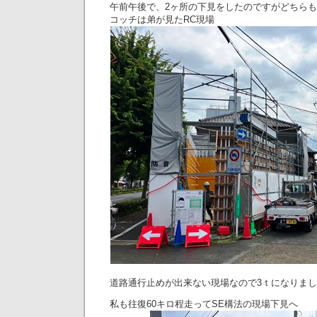
午前午後で、2ヶ所の下見をしたのですがどちらも
コッチは弟が見たRC現場
道路通行止めが出来ない現場なので3ｔになりま
私も往復60キロ程走ってSE構法の現場下見へ