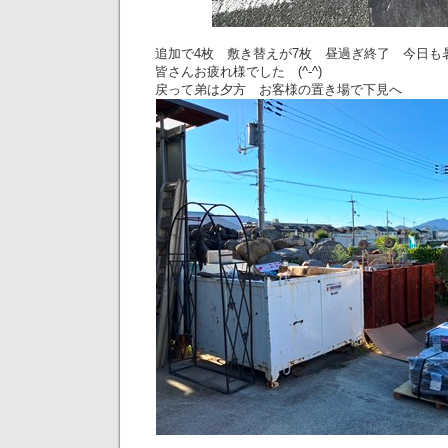
追加で4枚 敷き替えが7枚 昼過ぎ終了 今日も
皆さんお疲れ様でした (^-^)
戻って弟は夕方 お客様の置き場で下見へ