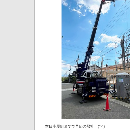
本日小屋組までで早めの帰社 (^-^)