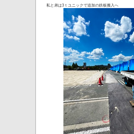
私と弟は3ｔユニックで追加の鉄板搬入へ