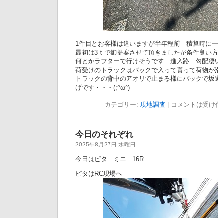
1件目とお客様は違いますが半年程前 積算時に
最初は3ｔで御提案させて頂きましたが条件良い
何とかラフターで行けそうです 進入路 勾配凄
荷受けのトラックはバックで入って貰って荷物が
トラックの背中のアオリで止まる様にバックで坂
げです・・・(;^ω^)
カテゴリー:
現地調査
|
コメントは受け
今日のそれぞれ
2025年8月27日 水曜日
今日はピタ ミニ 16R
ピタはRC現場へ