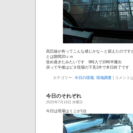
高圧線が有ってこんな感じかな～と据えたのです
とは隙間20ｃｍ
攻め過ぎたみたいです 9時入で10時半搬出
戻って午後はピタ現場の下見1件で本日終了です (
カテゴリー:
今日の現場
,
現地調査
|
コメント
今日のそれぞれ
2025年7月16日 水曜日
今日は現場はミニが1台