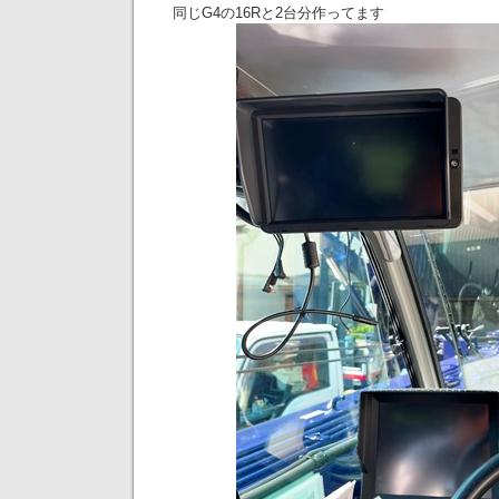
同じG4の16Rと2台分作ってます