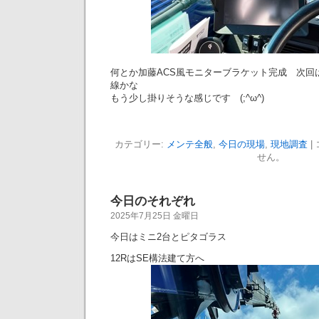
何とか加藤ACS風モニターブラケット完成 次回
線かな
もう少し掛りそうな感じです (;^ω^)
カテゴリー:
メンテ全般
,
今日の現場
,
現地調査
|
せん。
今日のそれぞれ
2025年7月25日 金曜日
今日はミニ2台とピタゴラス
12RはSE構法建て方へ