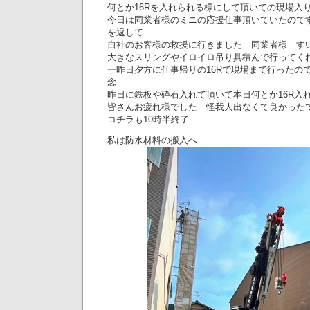
何とか16Rを入れられる様にして頂いての現場入
今日は同業者様のミニの応援仕事頂いていたので
を返して
自社のお客様の救援に行きました 同業者様 すいま
大きなスリングやイロイロ吊り具積んで行ってく
一昨日夕方に仕事帰りの16Rで現場まで行ったの
念
昨日に鉄板や砕石入れて頂いて本日何とか16R
皆さんお疲れ様でした 怪我人出なくて良かった
コチラも10時半終了
私は防水材料の搬入へ