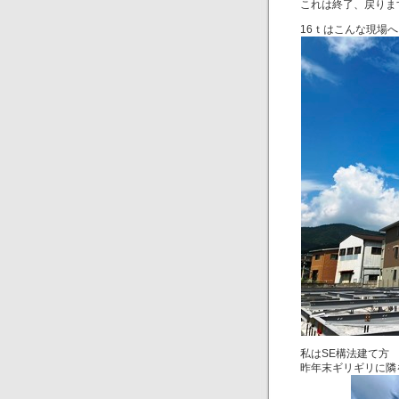
これは終了、戻りま
16ｔはこんな現場へ
私はSE構法建て方 
昨年末ギリギリに隣