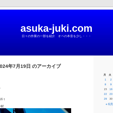
asuka-juki.com
日々の作業の一部を紹介 オペの本音を少し・・・
2024年7月19日 のアーカイブ
月
火
1
2
8
9
れ
15
16
22
23
16ｔ
29
30
« 6月
枠材