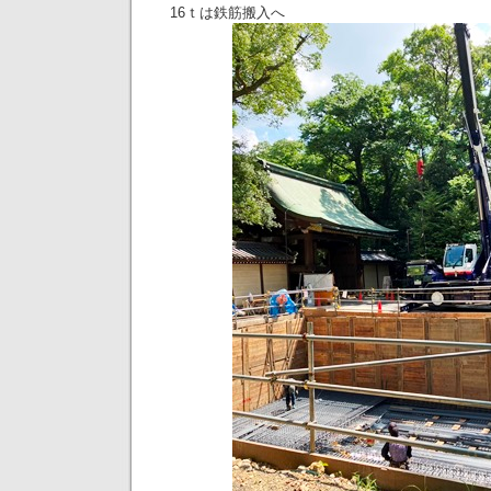
16ｔは鉄筋搬入へ