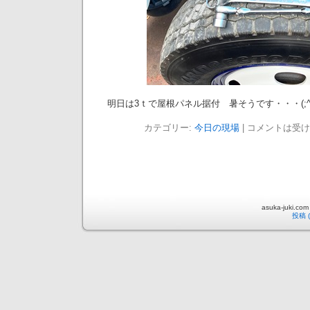
明日は3ｔで屋根パネル据付 暑そうです・・・(;^ω
カテゴリー:
今日の現場
|
コメントは受け
asuka-juki.com
投稿 (